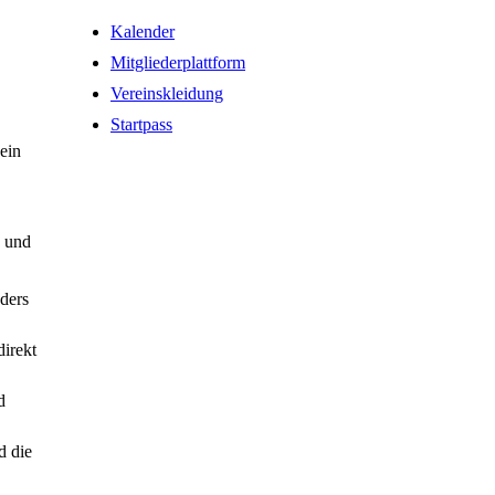
Kalender
Mitgliederplattform
Vereinskleidung
Startpass
ein
n und
ders
direkt
d
 die