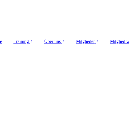
te
Training
Über uns
Mitglieder
Mitglied 
Jugend
Vorstand
Vereinskleidung
Kon
Frauen
Trainer
Startpass
Doku
Freizeitsport
Liga
Klubraum
BT An
Athlet:innen Blog
Vereins Kalender
Social Media