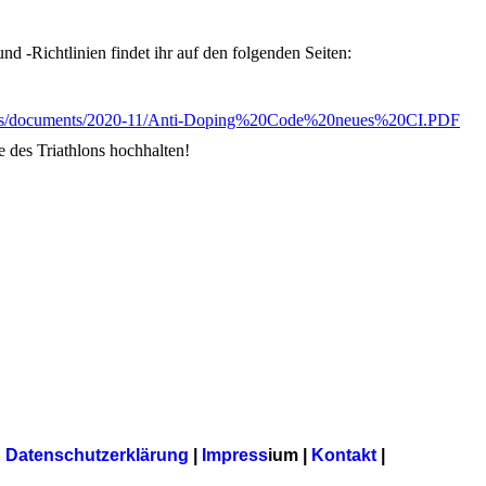
d -Richtlinien findet ihr auf den folgenden Seiten:
lt/files/documents/2020-11/Anti-Doping%20Code%20neues%20CI.PDF
e des Triathlons hochhalten!
Datenschutzerklärung
|
Impress
ium |
Kontakt
|
Antidoping