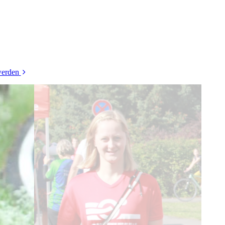
werden
takt
mente
gebote