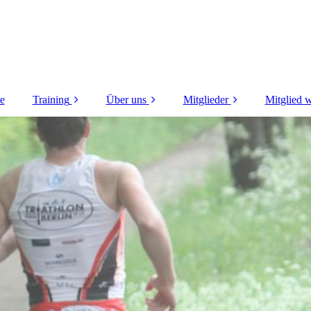
te
Training
Über uns
Mitglieder
Mitglied 
Jugend
Vorstand
Vereinskleidung
Kon
Frauen
Trainer
Startpass
Doku
Freizeitsport
Liga
Klubraum
BT An
Athlet:innen Blog
Vereins Kalender
Social Media